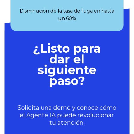
Disminución de la tasa de fuga en hasta
un 60%
¿Listo para
dar el
siguiente
paso?
Solicita una demo y conoce cómo
el Agente IA puede revolucionar
tu atención.