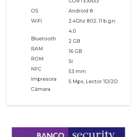
CORTEXA53
OS
Android 8
WiFi
2.4Ghz 802. 11 b.g.n.
4.0
Bluetooth
2 GB
RAM
16 GB
ROM
Si
NFC
53 mm
Impresora
5 Mpx, Lector 1D/2D
Cámara