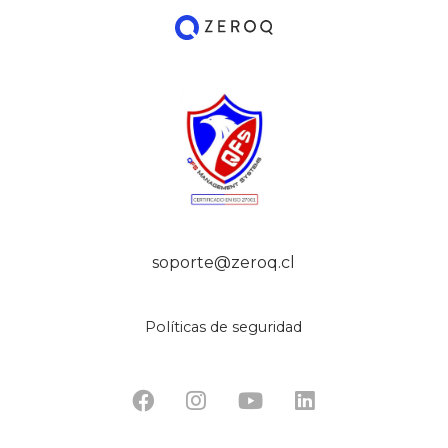
soporte@zeroq.cl
Políticas de seguridad



