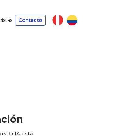
nistas
Contacto
ación
s, la IA está