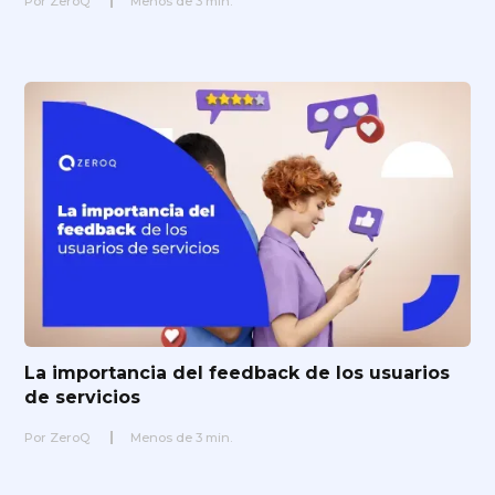
Por
ZeroQ
Menos de
3
min.
La importancia del feedback de los usuarios
de servicios
Por
ZeroQ
Menos de
3
min.