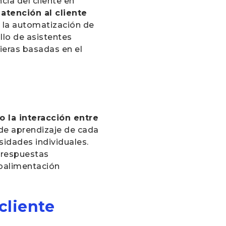
cia del cliente en
 atención al cliente
 y la automatización de
llo de asistentes
ieras basadas en el
 la interacción entre
 de aprendizaje de cada
idades individuales.
respuestas
roalimentación
cliente