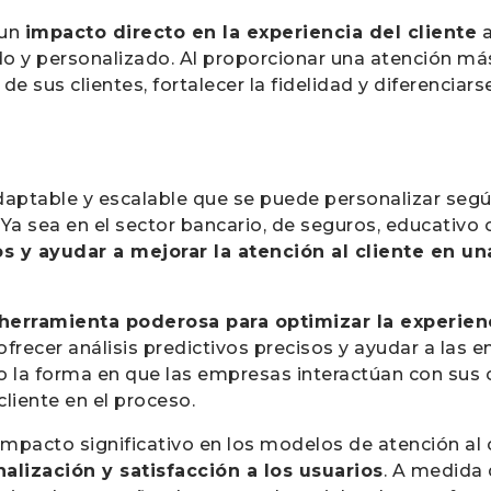
 un
impacto directo en la experiencia del cliente
a
do y personalizado. Al proporcionar una atención más 
 sus clientes, fortalecer la fidelidad y diferenciar
aptable y escalable que se puede personalizar segú
Ya sea en el sector bancario, de seguros, educativo 
 y ayudar a mejorar la atención al cliente en u
herramienta poderosa para optimizar la experienci
l ofrecer análisis predictivos precisos y ayudar a las
la forma en que las empresas interactúan con sus c
 cliente en el proceso.
impacto significativo en los modelos de atención al 
nalización y satisfacción a los usuarios
. A medida 