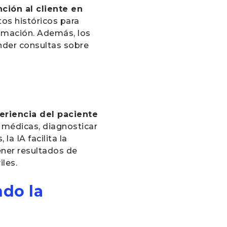
ción al cliente en
tos históricos para
lamación. Además, los
onder consultas sobre
eriencia del paciente
s médicas, diagnosticar
a IA facilita la
tener resultados de
iles.
do la