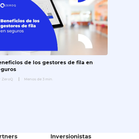
neficios de los gestores de fila en
eguros
r
ZeroQ
Menos de
3
min.
rtners
Inversionistas