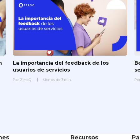
n
La importancia del feedback de los
Be
usuarios de servicios
s
Por
ZeroQ
Menos de
3
min.
Po
nes
Recursos
Pa