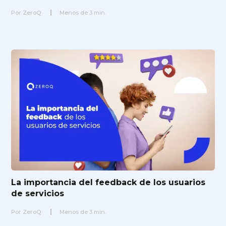
Por
ZeroQ
Menos de
3
min.
La importancia del feedback de los usuarios
de servicios
Por
ZeroQ
Menos de
3
min.