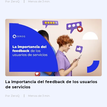
Por
ZeroQ
Menos de
3
min.
La importancia del feedback de los usuarios
de servicios
Por
ZeroQ
Menos de
3
min.