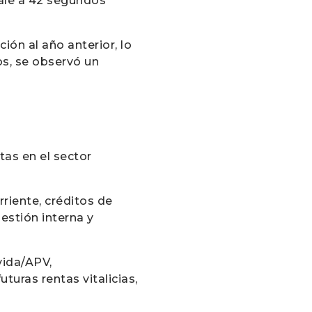
vale a 42 segundos
ón al año anterior, lo
os, se observó un
tas en el sector
rriente, créditos de
estión interna y
 vida/APV,
turas rentas vitalicias,