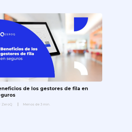
neficios de los gestores de fila en
eguros
r
ZeroQ
Menos de
3
min.