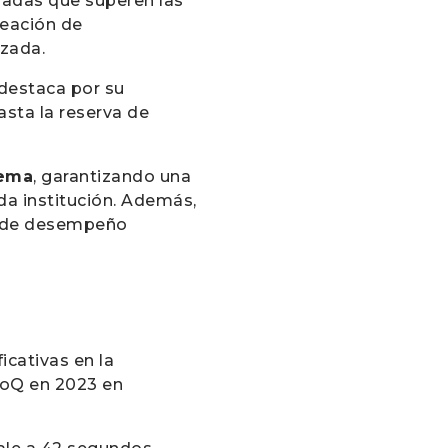
zadas que superen las
reación de
izada.
destaca por su
asta la reserva de
tema
, garantizando una
da institución. Además,
es de desempeño
ficativas en la
roQ en 2023 en