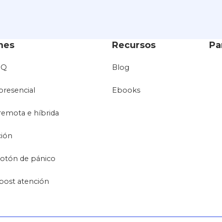
nes
Recursos
Pa
oQ
Blog
presencial
Ebooks
remota e híbrida
ción
otón de pánico
post atención