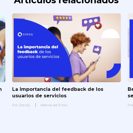
Artículos relacionados
n
La importancia del feedback de los
Be
usuarios de servicios
s
Por
ZeroQ
Menos de
3
min.
Po