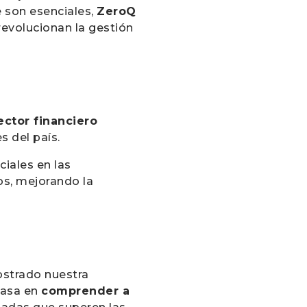
e son esenciales,
ZeroQ
evolucionan la gestión
ector financiero
es del país.
iales en las
os, mejorando la
strado nuestra
 basa en
comprender a