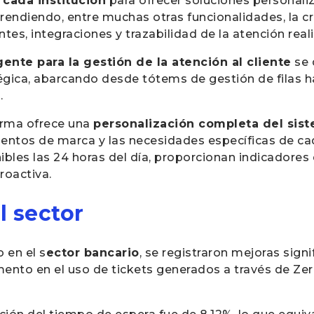
 cada institución
para ofrecer soluciones personali
rendiendo, entre muchas otras funcionalidades, la c
tes, integraciones y trazabilidad de la atención real
ente para la gestión de la atención al cliente
se 
égica, abarcando desde tótems de gestión de filas h
.
orma ofrece una
personalización completa del sis
entos de marca y las necesidades específicas de ca
nibles las 24 horas del día, proporcionan indicador
roactiva.
l sector
en el s
ector bancario
, se registraron mejoras signi
mento en el uso de tickets generados a través de Ze