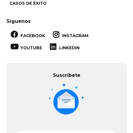
CASOS DE ÉXITO
Síguenos


FACEBOOK
INSTAGRAM


YOUTUBE
LINKEDIN
Suscríbete