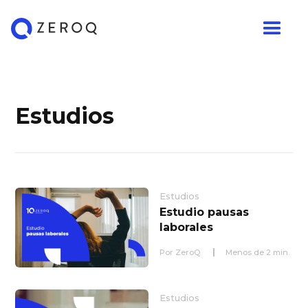
Estudios
Estudios
Estudio pausas
laborales
Por
ZeroQ
Menos de
2
min.
Estudios