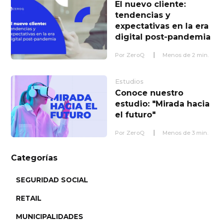
El nuevo cliente:
tendencias y
expectativas en la era
digital post-pandemia
Por
ZeroQ
Menos de
2
min.
Estudios
Conoce nuestro
estudio: "Mirada hacia
el futuro"
Por
ZeroQ
Menos de
3
min.
Categorías
SEGURIDAD SOCIAL
RETAIL
MUNICIPALIDADES