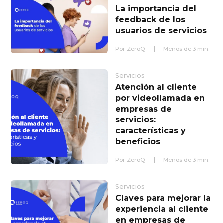
La importancia del
feedback de los
usuarios de servicios
Por
ZeroQ
Menos de
3
min.
Servicios
Atención al cliente
por videollamada en
empresas de
servicios:
características y
beneficios
Por
ZeroQ
Menos de
3
min.
Servicios
Claves para mejorar la
experiencia al cliente
en empresas de