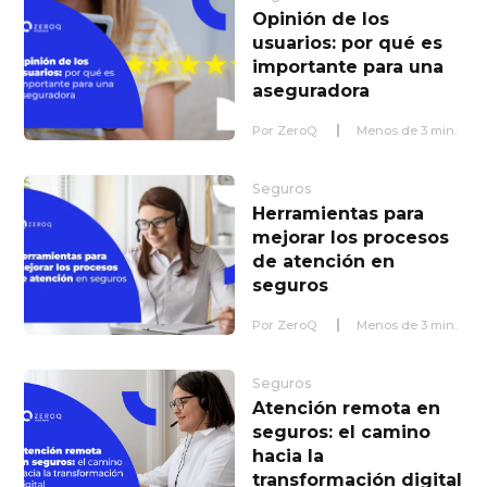
Opinión de los
usuarios: por qué es
importante para una
aseguradora
Por
ZeroQ
Menos de
3
min.
Seguros
Herramientas para
mejorar los procesos
de atención en
seguros
Por
ZeroQ
Menos de
3
min.
Seguros
Atención remota en
seguros: el camino
hacia la
transformación digital