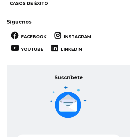
CASOS DE ÉXITO
Síguenos


FACEBOOK
INSTAGRAM


YOUTUBE
LINKEDIN
Suscríbete