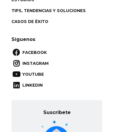
TIPS, TENDENCIAS Y SOLUCIONES
CASOS DE ÉXITO
Síguenos

FACEBOOK

INSTAGRAM

YOUTUBE

LINKEDIN
Suscríbete