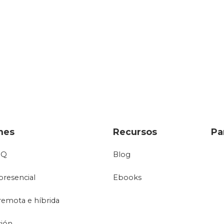
nes
Recursos
Pa
oQ
Blog
presencial
Ebooks
remota e híbrida
ción