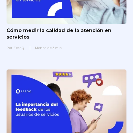
Cómo medir la calidad de la atención en
servicios
Por
ZeroQ
Menos de
3
min.